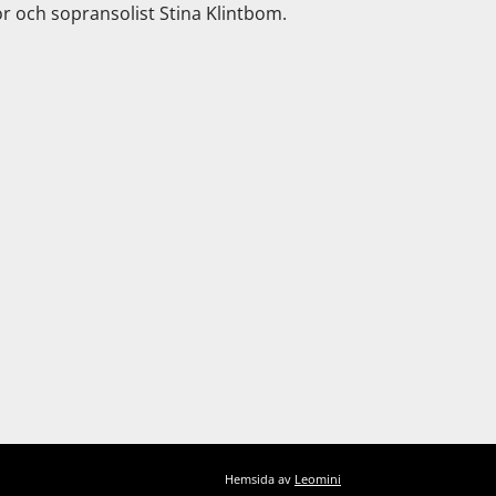
och sopransolist Stina Klintbom.
Hemsida av
Leomini