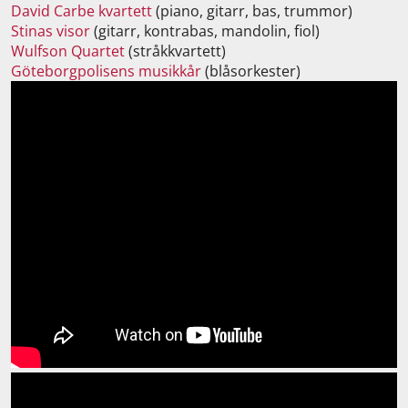
David Carbe kvartett
(piano, gitarr, bas, trummor)
Stinas visor
(gitarr, kontrabas, mandolin, fiol)
Wulfson Quartet
(stråkkvartett)
Göteborgpolisens musikkår
(blåsorkester)