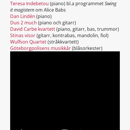
Teresa Indebetou
(piano) bl.a programmet
Swing
it magistern
om Alice Babs
Dan Lindén
(piano)
Duo 2 much
(piano och gitarr)
David Carbe kvartett
(piano, gitarr, bas, trummor)
Stinas visor
(gitarr, kontrabas, mandolin, fiol)
Wulfson Quartet
(stråkkvartett)
Göteborgpolisens musikkår
(blåsorkester)