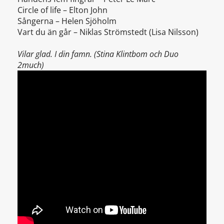
Circle of life – Elton John
Sångerna – Helen Sjöholm
Vart du än går – Niklas Strömstedt (Lisa Nilsson)
Vilar glad. I din famn. (Stina Klintbom och Duo
2much)