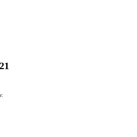
21
r: